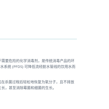
不需要危险的化学消毒剂，是传统消毒产品的环
杀菌水系统 (PFDS) 可降低流经脏水管线的饮用水而
倍。臭氧在杀菌过程后轻松地恢复为氧分子，且不排放
生长，甚至消除霉菌和细菌的生长。